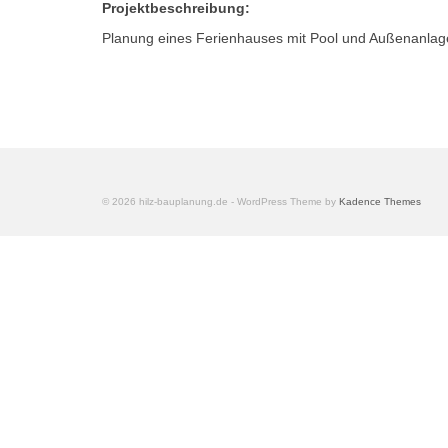
Projektbeschreibung:
Planung eines Ferienhauses mit Pool und Außenanlag
© 2026 hilz-bauplanung.de - WordPress Theme by
Kadence Themes