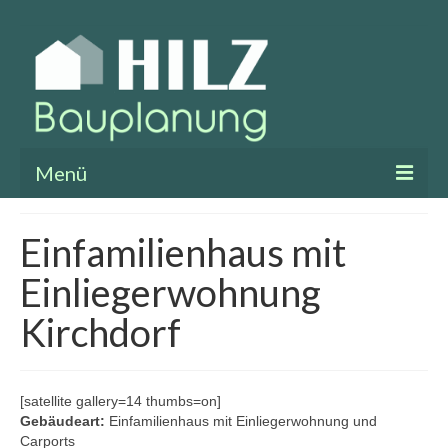
Menü
Leistungen
Einfamilienhaus mit
Referenzen
Einliegerwohnung
Über mich
Kirchdorf
Kontakt
Datenschutz
[satellite gallery=14 thumbs=on]
Gebäudeart:
Einfamilienhaus mit Einliegerwohnung und
Impressum
Carports